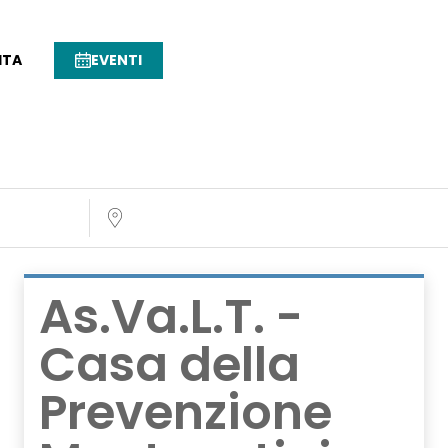
ITA
EVENTI
Near...
As.Va.L.T. -
Casa della
Prevenzione