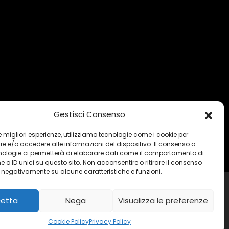
Gestisci Consenso
 le migliori esperienze, utilizziamo tecnologie come i cookie per
 e/o accedere alle informazioni del dispositivo. Il consenso a
nologie ci permetterà di elaborare dati come il comportamento di
 o ID unici su questo sito. Non acconsentire o ritirare il consenso
e negativamente su alcune caratteristiche e funzioni.
etta
Nega
Visualizza le preferenze
ITA
Cookie Policy
Privacy Policy