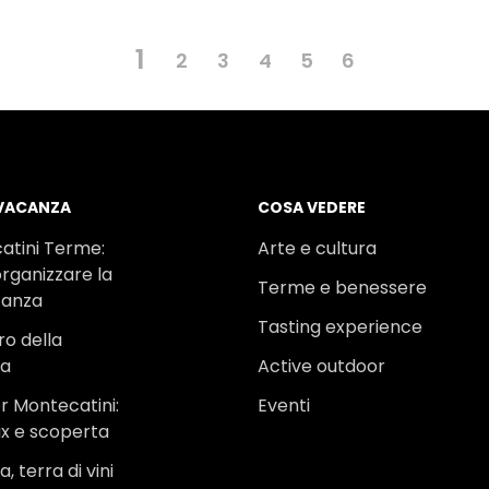
1
2
3
4
5
6
 VACANZA
COSA VEDERE
atini Terme:
Arte e cultura
rganizzare la
Terme e benessere
canza
Tasting experience
ro della
na
Active outdoor
r Montecatini:
Eventi
ax e scoperta
, terra di vini