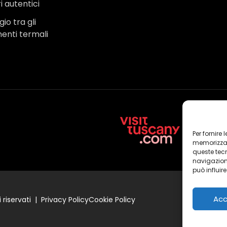
i autentici
io tra gli
menti termali
Per fornire
memorizzare
queste tec
navigazione
può influir
Acc
 riservati |
Privacy Policy
Cookie Policy