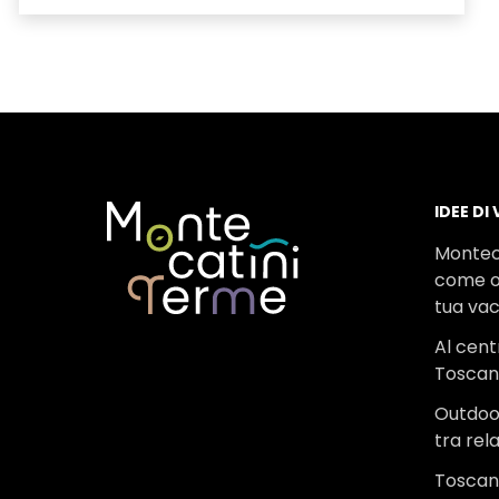
IDEE DI
Montec
come o
tua va
Al cent
Tosca
Outdoo
tra rel
Toscana