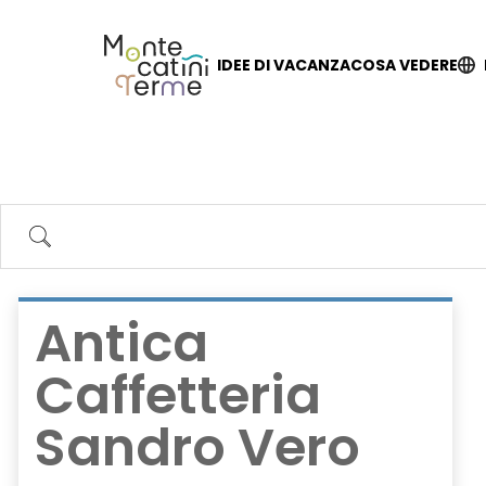
Skip
to
content
IDEE DI VACANZA
COSA VEDERE
Search
Antica
Caffetteria
Sandro Vero