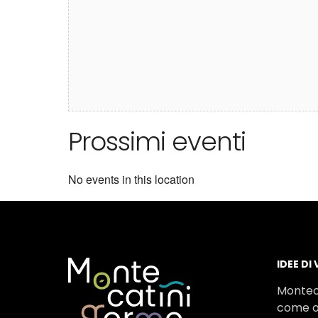
Prossimi eventi
No events in this location
IDEE DI
Montec
come o