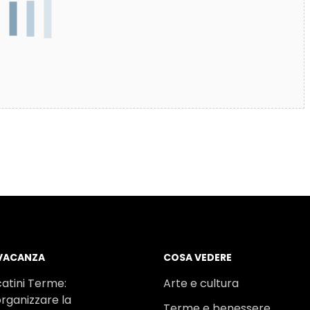
 VACANZA
COSA VEDERE
atini Terme:
Arte e cultura
rganizzare la
Terme e benessere