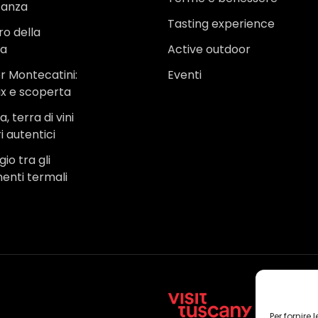
canza
Tasting experience
ro della
na
Active outdoor
r Montecatini:
Eventi
ax e scoperta
, terra di vini
i autentici
io tra gli
menti termali
Per fornire