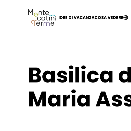
Skip
to
content
IDEE DI VACANZA
COSA VEDERE
Basilica 
Maria As