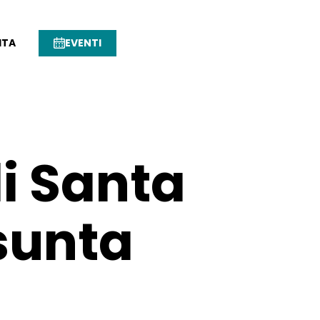
ITA
EVENTI
di Santa
sunta