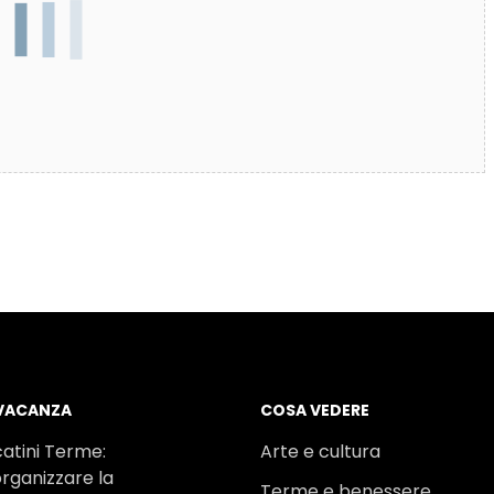
 VACANZA
COSA VEDERE
atini Terme:
Arte e cultura
rganizzare la
Terme e benessere