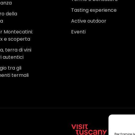
canza
Tasting experience
ro della
na
Active outdoor
r Montecatini:
Eventi
ax e scoperta
, terra di vini
i autentici
io tra gli
menti termali
Per fornire