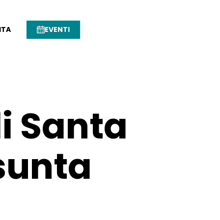
ITA
EVENTI
di Santa
sunta