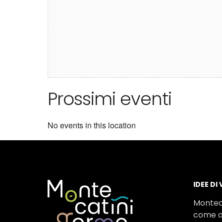
Prossimi eventi
No events in this location
IDEE DI
Montec
come o