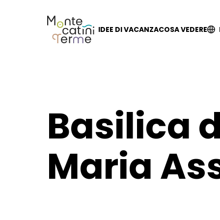
Skip
to
content
IDEE DI VACANZA
COSA VEDERE
Basilica 
Maria As