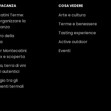
 VACANZA
COSA VEDERE
atini Terme:
Arte e cultura
rganizzare la
Terme e benessere
canza
Tasting experience
ro della
na
Active outdoor
r Montecatini:
Eventi
ax e scoperta
, terra di vini
i autentici
io tra gli
menti termali