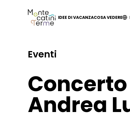
Skip
to
content
IDEE DI VACANZA
COSA VEDERE
Eventi
Concerto
Andrea L