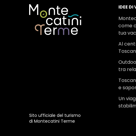
IDEE DI
Montec
come o
tua va
Al cent
Tosca
Outdoo
tra rel
Toscana
e sapor
Un viagg
stabili
Sito ufficiale del turismo
di Montecatini Terme