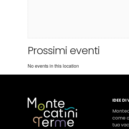
Prossimi eventi
No events in this location
IDEE DI
Montec
come o
tua va