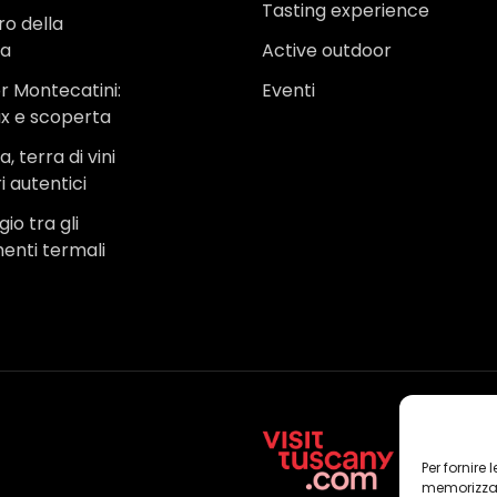
Tasting experience
ro della
na
Active outdoor
r Montecatini:
Eventi
ax e scoperta
, terra di vini
i autentici
io tra gli
menti termali
Per fornire
memorizzare