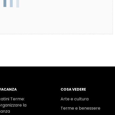
 VACANZA
COSA VEDERE
atini Terme:
Arte e cultura
rganizzare la
Terme e benessere
canza