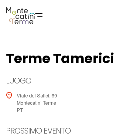
Skip
to
content
Terme Tamerici
LUOGO
Viale dei Salici, 69
Montecatini Terme
PT
PROSSIMO EVENTO