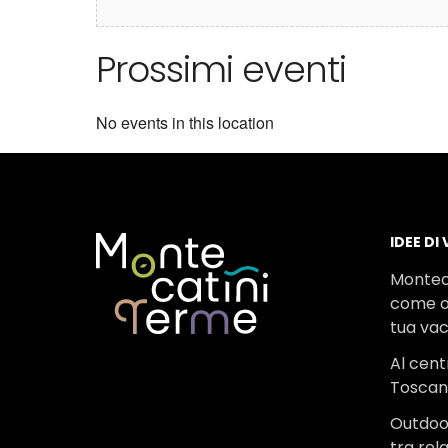
Prossimi eventi
No events in this location
IDEE DI
Montec
come o
tua va
Al cent
Tosca
Outdoo
tra rel