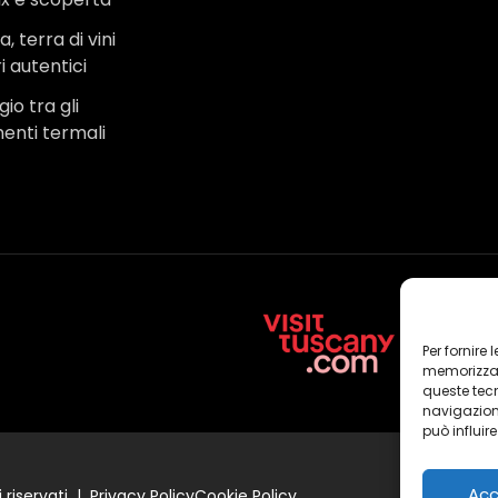
, terra di vini
i autentici
io tra gli
menti termali
Per fornire
memorizzare
queste tec
navigazione
può influir
Acc
 riservati |
Privacy Policy
Cookie Policy