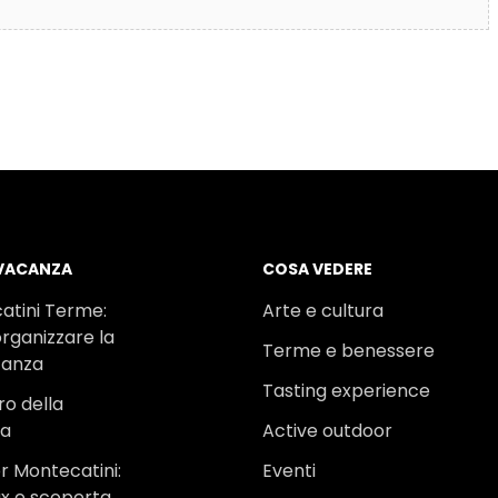
 VACANZA
COSA VEDERE
atini Terme:
Arte e cultura
rganizzare la
Terme e benessere
canza
Tasting experience
ro della
na
Active outdoor
r Montecatini:
Eventi
ax e scoperta