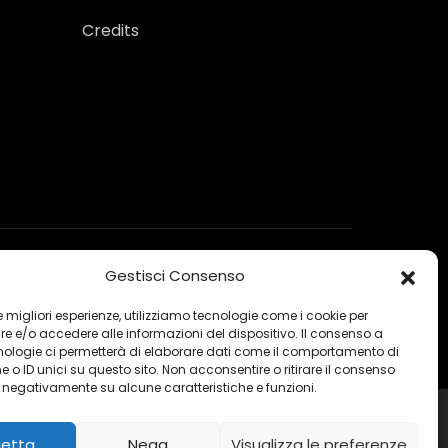
Credits
Gestisci Consenso
 le migliori esperienze, utilizziamo tecnologie come i cookie per
 e/o accedere alle informazioni del dispositivo. Il consenso a
nologie ci permetterà di elaborare dati come il comportamento di
 o ID unici su questo sito. Non acconsentire o ritirare il consenso
e negativamente su alcune caratteristiche e funzioni.
etta
Nega
Visualizza le preferenze