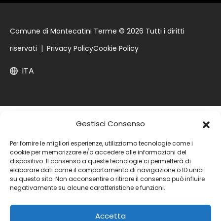
Comune di Montecatini Terme © 2026 Tutti i diritti
riservati |
Privacy Policy
Cookie Policy
ITA
Gestisci Consenso
Per fornire le migliori esperienze, utilizziamo tecnologie come i
cookie per memorizzare e/o accedere alle informazioni del
dispositivo. Il consenso a queste tecnologie ci permetterà di
elaborare dati come il comportamento di navigazione o ID unici
su questo sito. Non acconsentire o ritirare il consenso può influire
negativamente su alcune caratteristiche e funzioni.
Accetta