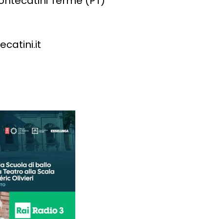
ontecatini Terme (PT)
catini.it