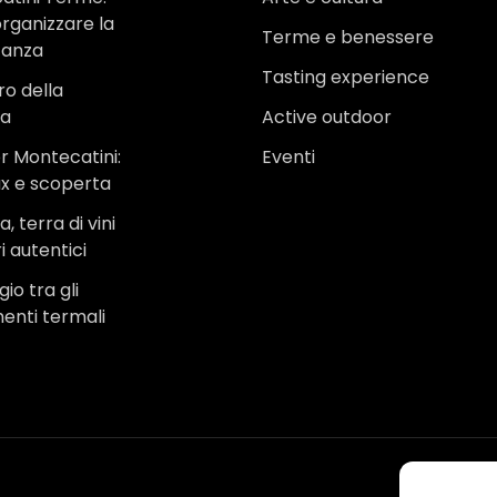
rganizzare la
Terme e benessere
canza
Tasting experience
ro della
na
Active outdoor
r Montecatini:
Eventi
ax e scoperta
, terra di vini
i autentici
io tra gli
menti termali