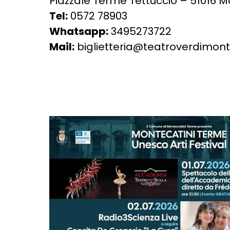
Piazzale Terme Tettuccio – 51016 M
Tel:
0572 78903
Whatsapp:
3495273722
Mail:
biglietteria@teatroverdimonte