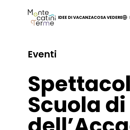
Skip
to
content
IDEE DI VACANZA
COSA VEDERE
Eventi
Spettacol
Scuola di
dell’Acc