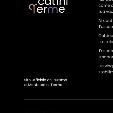
come o
tua va
Al cent
Tosca
Outdoo
tra rel
Toscana
e sapor
Un viagg
stabili
Sito ufficiale del turismo
di Montecatini Terme