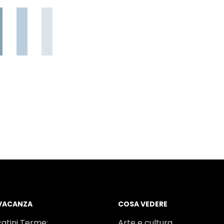
 VACANZA
COSA VEDERE
atini Terme:
Arte e cultura