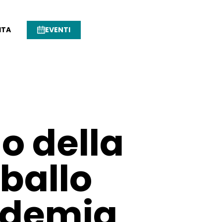
ITA
EVENTI
o della
 ballo
ademia