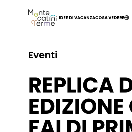
Skip
to
content
IDEE DI VACANZA
COSA VEDERE
Eventi
REPLICA D
EDIZIONE
FAI DI PR