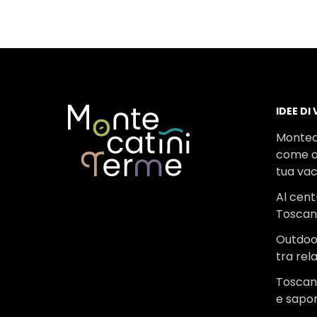
IDEE DI
Montec
come o
tua va
Al cent
Tosca
Outdoo
tra rel
Toscana
e sapor