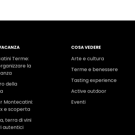
 VACANZA
COSA VEDERE
atini Terme:
Arte e cultura
rganizzare la
Terme e benessere
canza
Tasting experience
ro della
na
Active outdoor
r Montecatini:
Eventi
ax e scoperta
, terra di vini
i autentici