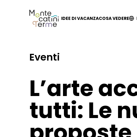
Skip
to
content
IDEE DI VACANZA
COSA VEDERE
Eventi
L’arte ac
tutti: Le 
proposte 