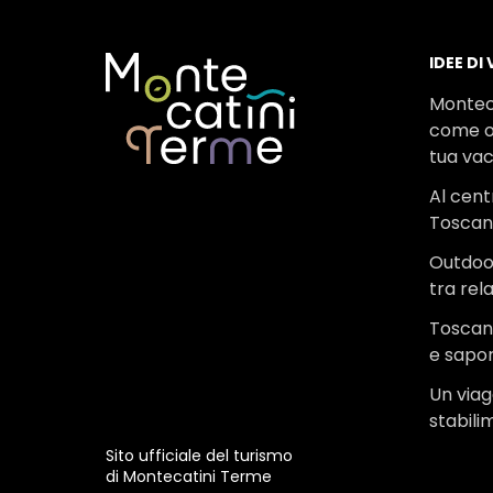
IDEE DI
Montec
come o
tua va
Al cent
Tosca
Outdoo
tra rel
Toscana
e sapor
Un viagg
stabili
Sito ufficiale del turismo
di Montecatini Terme