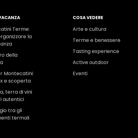
 VACANZA
COSA VEDERE
atini Terme:
Arte e cultura
rganizzare la
Terme e benessere
canza
Tasting experience
ro della
na
Active outdoor
r Montecatini:
Eventi
ax e scoperta
, terra di vini
i autentici
io tra gli
menti termali