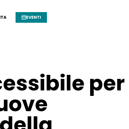
ITA
EVENTI
cessibile per
nuove
della