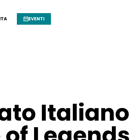
ITA
EVENTI
to Italiano
 of Legends