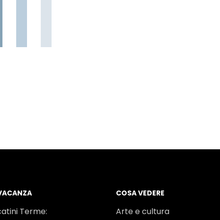
 VACANZA
COSA VEDERE
atini Terme:
Arte e cultura