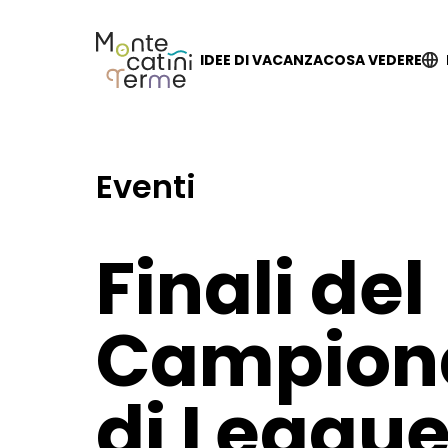
Skip
to
content
IDEE DI VACANZA
COSA VEDERE
Eventi
Finali del
Campiona
di League