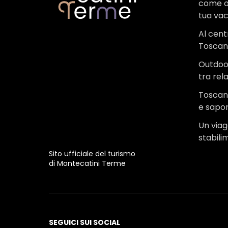
come o
tua va
Al cent
Tosca
Outdoo
tra rel
Toscana
e sapor
Un viagg
stabili
Sito ufficiale del turismo
di Montecatini Terme
SEGUICI SUI SOCIAL