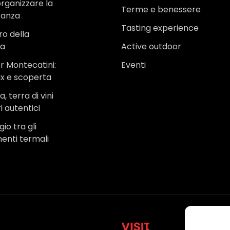
rganizzare la
Terme e benessere
canza
Tasting experience
ro della
na
Active outdoor
r Montecatini:
Eventi
ax e scoperta
, terra di vini
i autentici
io tra gli
menti termali