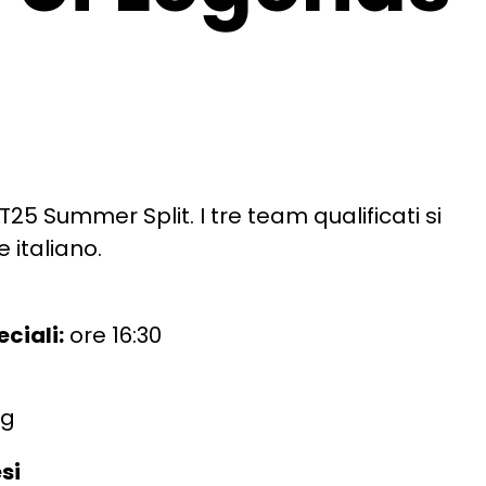
LIT25 Summer Split. I tre team qualificati si
 italiano.
ciali:
ore 16:30
gg
si