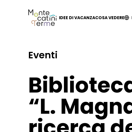
Skip
to
content
IDEE DI VACANZA
COSA VEDERE
Eventi
Bibliote
“L. Magna
ricerca d