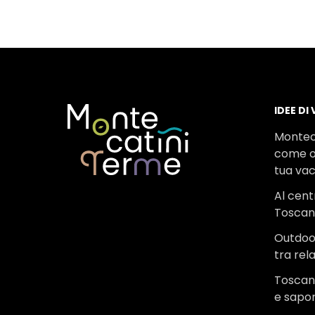
IDEE DI
Montec
come o
tua va
Al cent
Tosca
Outdoo
tra rel
Toscana
e sapor