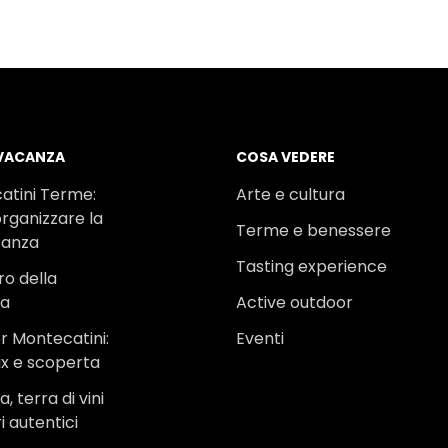
 VACANZA
COSA VEDERE
atini Terme:
Arte e cultura
rganizzare la
Terme e benessere
canza
Tasting experience
ro della
na
Active outdoor
r Montecatini:
Eventi
ax e scoperta
, terra di vini
i autentici