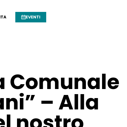
ITA
EVENTI
ca Comunale
ni” – Alla
el nostro