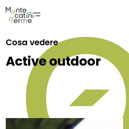
Skip
to
content
Cosa vedere
14
Active outdoor